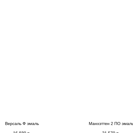
Версаль Ф эмаль
Манхэттен 2 ПО эмал
16 930
р.
21 570
р.