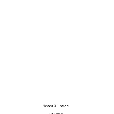
Челси 3.1 эмаль
19 100
р.