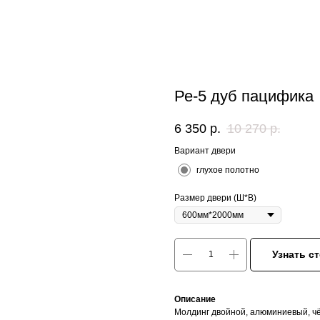
Ре-5 дуб пацифика
6 350
р.
10 270
р.
Вариант двери
глухое полотно
Размер двери (Ш*В)
Узнать с
Описание
Молдинг двойной, алюминиевый, чё