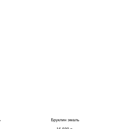
ь
Бруклин эмаль
16 930
р.