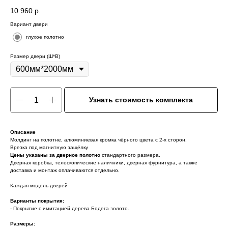
10 960
р.
Вариант двери
глухое полотно
Размер двери (Ш*В)
Узнать стоимость комплекта
Описание
Молдинг на полотне, алюминиевая кромка чёрного цвета с 2-х сторон.
Врезка под магнитную защёлку
Цены указаны за дверное полотно
стандартного размера.
Дверная коробка, телескопические наличники, дверная фурнитура, а также
доставка и монтаж оплачиваются отдельно.
Каждая модель дверей
Варианты покрытия:
- Покрытие с имитацией дерева Бодега золото.
Размеры: