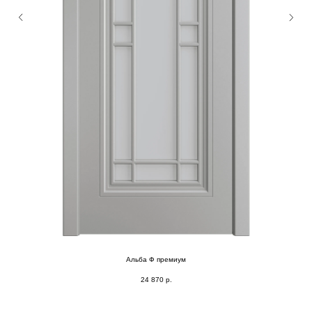
Альба Ф премиум
24 870
р.