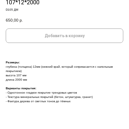
107*12*2000
D105 ДМ
650,00
р.
Добавить в корзину
Размеры:
глубина (толщина) 12мм (нижний край, который соприкасается с напольным
покрытием)
высота 107 мм
длина 2000 мм
Варианты покрытия:
- Однотонное гладкое покрытие трендовых цветов
- Текстура минеральных покрытий (бетон, штукатурка, гранит)
- Фактура дерева от светлых тонов до тёмных