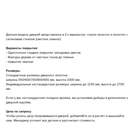
Узнать стоимость комплекта
Данная модель дверей представлена в 2-х вариантах: глухое полотно и полотно с
сатиновым стеклом (светлое,темное)
Варианты покрытия:
- Однотонное гладкое покрытие трендовых цветов
- Фактура дерева от светлых тонов до тёмных
- покрытие эмалью
Размеры:
Стандартные размеры дверного полотна:
ширина 550/600/700/800/900 мм, высота 2000 мм.
Индивидуальные нестандартные размеры: ширина до 1150 мм, высота до 2700
мм
Если у вас нестандартная толщина проёма, мы установим доборы в дополнение к
дверной коробке.
Цена по запросу
Чтобы узнать цену понравившихся дверей, добавляйте их в расчёт и высылайте
нам. Менеджер уточнит все детали и рассчитает стоимость.