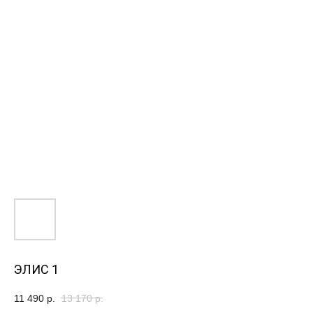
ЭЛИС 1
11 490
р.
13 170
р.