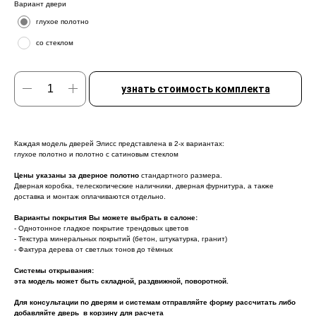
Вариант двери
глухое полотно
со стеклом
узнать стоимость комплекта
Каждая модель дверей Элисс представлена в 2-х вариантах:
глухое полотно и полотно с сатиновым стеклом
Цены указаны за дверное полотно
стандартного размера.
Дверная коробка, телескопические наличники, дверная фурнитура, а также
доставка и монтаж оплачиваются отдельно.
Варианты покрытия Вы можете выбрать в салоне:
- Однотонное гладкое покрытие трендовых цветов
- Текстура минеральных покрытий (бетон, штукатурка, гранит)
- Фактура дерева от светлых тонов до тёмных
Системы открывания:
эта модель может быть складной, раздвижной, поворотной.
Для консультации по дверям и системам отправляйте форму рассчитать либо
добавляйте дверь в корзину для расчета