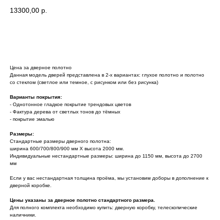
13300,00
р.
Узнать стоимость комплекта
Цена за дверное полотно
Данная модель дверей представлена в 2-х вариантах: глухое полотно и полотно
со стеклом (светлое или темное, с рисунком или без рисунка)
Варианты покрытия:
- Однотонное гладкое покрытие трендовых цветов
- Фактура дерева от светлых тонов до тёмных
- покрытие эмалью
Размеры:
Стандартные размеры дверного полотна:
ширина 600/700/800/900 мм Х высота 2000 мм.
Индивидуальные нестандартные размеры: ширина до 1150 мм, высота до 2700
мм
Если у вас нестандартная толщина проёма, мы установим доборы в дополнение к
дверной коробке.
Цены указаны за дверное полотно стандартного размера.
Для полного комплекта необходимо купить: дверную коробку, телескопические
наличники.