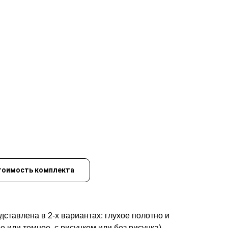
тоимость комплекта
ставлена в 2-х вариантах: глухое полотно и
е или темное, с рисунком или без рисунка)