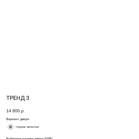
ТРЕНД 3
14 800
р.
Вариант двери
глухое полотно
Выберите размер двери (Ш*В)