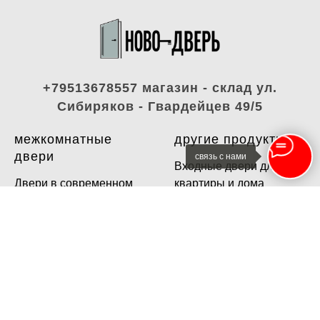
+79513678557 магазин - склад ул.
Сибиряков - Гвардейцев 49/5
межкомнатные
другие продукты
двери
связь с нами
Входные двери для
Двери в современном
квартиры и дома
стиле
Напольный плинтус
Двери со стеклом/
Декоративные рейки
зеркалом/лофт
Натуральный шпон
Эмаль
Скрытые двери