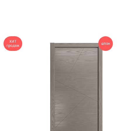
ХИТ
шпон
продаж