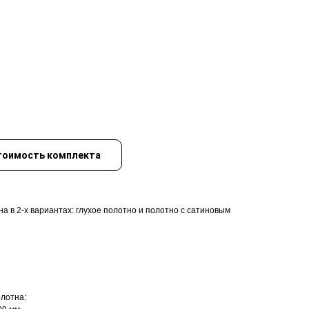
тоимость комплекта
а в 2-х вариантах: глухое полотно и полотно с сатиновым
лотна: