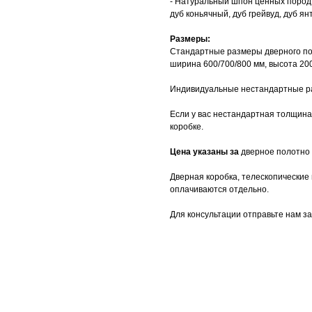
- Натуральный шпон ценных пород д
дуб коньячный, дуб грейвуд, дуб я
Размеры:
Стандартные размеры дверного по
ширина 600/700/800 мм, высота 20
Индивидуальные нестандартные раз
Если у вас нестандартная толщина
коробке.
Цена указаны за
дверное полотно
Дверная коробка, телескопические 
оплачиваются отдельно.
Для консультации отправьте нам з