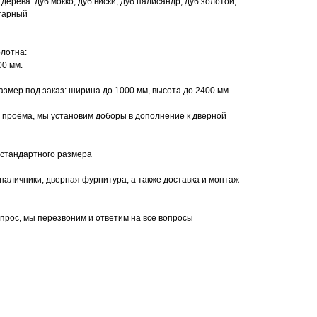
ерева: дуб мокко, дуб виски, дуб палисандр, дуб золотой,
нтарный
лотна:
00 мм.
мер под заказ: ширина до 1000 мм, высота до 2400 мм
 проёма, мы установим доборы в дополнение к дверной
 стандартного размера
наличники, дверная фурнитура, а также доставка и монтаж
апрос, мы перезвоним и ответим на все вопросы